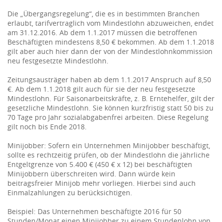
Die „Übergangsregelung“, die es in bestimmten Branchen
erlaubt, tarifvertraglich vom Mindestlohn abzuweichen, endet
am 31.12.2016. Ab dem 1.1.2017 müssen die betroffenen
Beschäftigten mindestens 8,50 € bekommen. Ab dem 1.1.2018
gilt aber auch hier dann der von der Mindestlohnkommission
neu festgesetzte Mindestlohn.
Zeitungsausträger haben ab dem 1.1.2017 Anspruch auf 8,50
€. Ab dem 1.1.2018 gilt auch für sie der neu festgesetzte
Mindestlohn. Für Saisonarbeitskräfte, z. B. Erntehelfer, gilt der
gesetzliche Mindestlohn. Sie können kurzfristig statt 50 bis zu
70 Tage pro Jahr sozialabgabenfrei arbeiten. Diese Regelung
gilt noch bis Ende 2018.
Minijobber: Sofern ein Unternehmen Minijobber beschäftigt,
sollte es rechtzeitig prüfen, ob der Mindestlohn die jährliche
Entgeltgrenze von 5.400 € (450 € x 12) bei beschäftigten
Minijobbern überschreiten wird. Dann würde kein
beitragsfreier Minijob mehr vorliegen. Hierbei sind auch
Einmalzahlungen zu berücksichtigen.
Beispiel: Das Unternehmen beschäftigte 2016 für 50
Stunden/Monat einen Minijobber zu einem Stundenlohn von