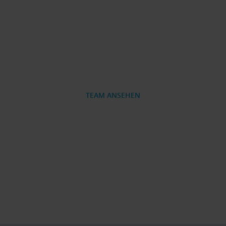
Standort Memmingen
Schlachthofstraße 61, 87700 Memmingen
Telefon:
+49 8331 / 752320
Telefax:
+49 8331 / 7523299
TEAM ANSEHEN