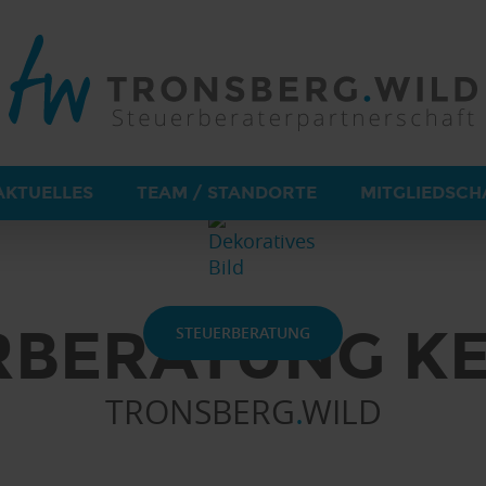
LLKOMMEN 
NSBERG.
AKTUELLES
TEAM / STANDORTE
MITGLIEDSCH
R­BERATUNG K
STEUERBERATUNG
TRONSBERG
.
WILD