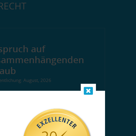
LRECHT
spruch auf
sammenhängenden
laub
entlichung: August, 2026
Arbeitnehmerin beantragte Urlaub
ie Zeit vom 1. – 25.3.2026. Der
tgeber lehnte den Antrag jedoch
d verwies darauf, dass im Betrieb
herweise keine Urlaubszeiträume
ehr als zwei