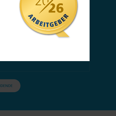
mmenhängenden Wochen
hmigt würden.
EHR
EIDENDE