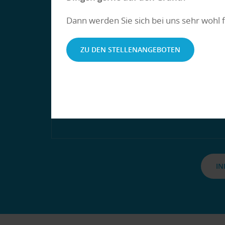
Anspruch auf Werbu
Dann werden Sie sich bei uns sehr wohl 
auch dann geltend m
er für die Durchführu
Dienstreise nicht de
ZU DEN STELLENANGEBOTEN
gestellten Firmenwag
mit seinem privaten P
MEHR
IN