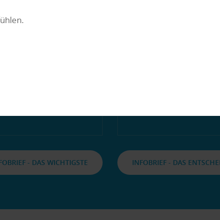
zusa
ngskostenabzug
gene
fühlen.
achen kann, wenn
ng einer
n vom Arbeitgeber
M
en nutzt, sondern
kw fährt.
FOBRIEF - DAS WICHTIGSTE
INFOBRIEF - DAS ENTSCH